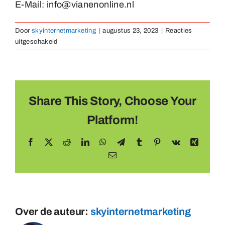
E-Mail: info@vianenonline.nl
Medaillen
Door
skyinternetmarketing
|
augustus 23, 2023
|
Reacties
voor
uitgeschakeld
Magnete
Haben
Sie
eine
Kontakt
eigene
Frage?
Share This Story, Choose Your
Platform!
Facebook
X
Reddit
LinkedIn
WhatsApp
Telegram
Tumblr
Pinterest
Vk
Xing
E-
mail
Over de auteur:
skyinternetmarketing