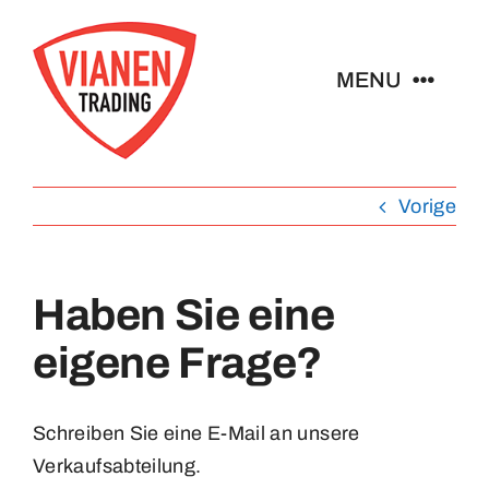
Ga
naar
MENU
inhoud
Home
Vorige
Buttons
Haben Sie eine
Pins
eigene Frage?
Abzeichen
Schreiben Sie eine E-Mail an unsere
Schlüsselanhänger
Verkaufsabteilung.