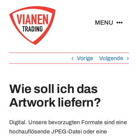
Ga
naar
MENU
inhoud
Home
Vorige
Volgende
Buttons
Wie soll ich das
Pins
Artwork liefern?
Abzeichen
Digital. Unsere bevorzugten Formate sind eine
Schlüsselanhänger
hochauflösende JPEG-Datei oder eine