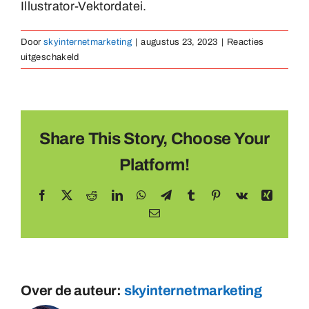
Illustrator-Vektordatei.
Medaillen
Door
skyinternetmarketing
|
augustus 23, 2023
|
Reacties
voor
uitgeschakeld
Magnete
Wie
soll
ich
Kontakt
das
Artwork
Share This Story, Choose Your
liefern?
Platform!
Facebook
X
Reddit
LinkedIn
WhatsApp
Telegram
Tumblr
Pinterest
Vk
Xing
E-
mail
Over de auteur:
skyinternetmarketing