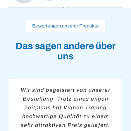
Bewertungen unserer Produkte
Das sagen andere über
uns
Nach einem Besuch in Woerden,
Wir sind begeistert von unserer
Alles sauber abgewickelt – wir
Vianen Trading konnte uns
kurzfristig mit Medaillen für unser
bei dem wir bei einer guten Tasse
Bestellung. Trotz eines engen
sind super zufrieden mit den
Turnier versorgen. Sie haben
Zeitplans hat Vianen Trading
Kaffee die zu bestellenden
Buttons.
unsere Erwartungen übertroffen,
hochwertige Qualität zu einem
Medaillen besprochen haben,
und wir haben bereits eine neue
haben wir zu Hause die Dateien
sehr attraktiven Preis geliefert.
Mary