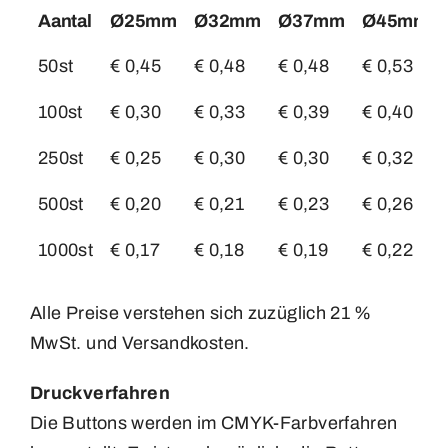
Aantal
Ø25mm
Ø32mm
Ø37mm
Ø45mm
Aantal
Ø25mm
Ø32mm
Ø37mm
Ø45mm
50st
€ 0,45
€ 0,48
€ 0,48
€ 0,53
100st
€ 0,30
€ 0,33
€ 0,39
€ 0,40
250st
€ 0,25
€ 0,30
€ 0,30
€ 0,32
500st
€ 0,20
€ 0,21
€ 0,23
€ 0,26
1000st
€ 0,17
€ 0,18
€ 0,19
€ 0,22
Alle Preise verstehen sich zuzüglich 21 %
MwSt. und Versandkosten.
Druckverfahren
Die Buttons werden im CMYK-Farbverfahren