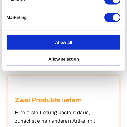
Unsere Spezialisten denken auch mit, um
Marketing
herausfordernde Aufgaben zu lösen. Wenn Sie
zum Beispiel kurzfristig Luxus-Pins benötigen,
aber Ihre Anfrage außerhalb der normalen
Allow all
Lieferzeiten liegt, haben wir 3 Möglichkeiten, dies
für Sie zu lösen:
Allow selection
Zwei Produkte liefern
Eine erste Lösung besteht darin,
zunächst einen anderen Artikel mit