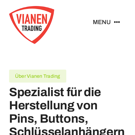
Ga
naar
MENU
inhoud
Home
Buttons
Über Vianen Trading
Pins
Spezialist für die
Herstellung von
Abzeichen
Pins, Buttons,
Schlüsselanhänger
Schlüsselanhängern