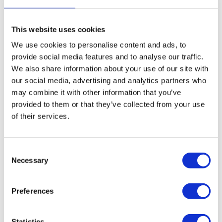
This website uses cookies
We use cookies to personalise content and ads, to
Die Lieferzeit ist natürlich nach wie vor von
provide social media features and to analyse our traffic.
großer Bedeutung. Anfragen kommen oft relativ
We also share information about your use of our site with
kurzfristig vor der Deadline, weshalb eine
our social media, advertising and analytics partners who
schnelle Lieferung erforderlich ist.
may combine it with other information that you’ve
provided to them or that they’ve collected from your use
Bei Vianen Trading werden die meisten Produkte
of their services.
innerhalb von 1 bis 3 Wochen geliefert. Für
einige Artikel gibt es sogar eine Lieferzeit von nur
Consent
Necessary
wenigen Tagen.
Selection
Das macht uns bei einigen Produkten, wie zum
Preferences
Beispiel Gummischlüsselanhängern, zum
schnellsten Anbieter.
Statistics