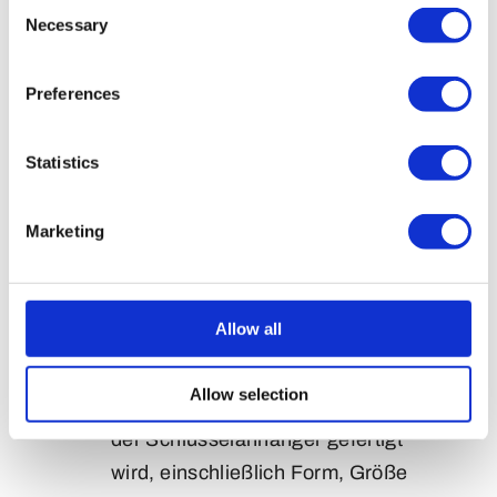
Consent
Illustrator-Vektordateien.
Necessary
Selection
Beratung und Angebot:
Nach
Erhalt Ihrer Anfrage senden wir
Preferences
Ihnen eine detaillierte Beratung
per E-Mail. Diese enthält eine
Statistics
Produktbeschreibung, den Preis
pro Stück, die Lieferzeit und
Marketing
weitere relevante Details.
Technische Zeichnung:
Der
nächste Schritt ist die Erstellung
Allow all
einer technischen Zeichnung.
Diese detaillierte Darstellung gibt
Allow selection
Ihnen ein genaues Bild davon, wie
der Schlüsselanhänger gefertigt
wird, einschließlich Form, Größe