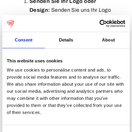
Senden Sie Ihr Logo oder
Design:
Senden Sie uns Ihr Logo
oder Design einfach per E-Mail
oder über das Anfrageformular.
Vergessen Sie nicht, so viele
Consent
Details
About
Details wie möglich anzugeben, z.
B. Mengen, gewünschtes Format
This website uses cookies
und Lieferzeit.
We use cookies to personalise content and ads, to
Dateiformat:
Für ein Angebot
provide social media features and to analyse our traffic.
können wir mit jeder Datei
We also share information about your use of our site with
arbeiten, die Sie haben – sogar mit
our social media, advertising and analytics partners who
einem Foto oder einer Skizze auf
may combine it with other information that you’ve
provided to them or that they’ve collected from your use
Papier. Obwohl wir alle Formate
of their services.
akzeptieren, bevorzugen wir
hochauflösende JPEGs oder