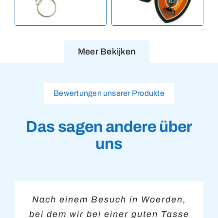
Meer Bekijken
Bewertungen unserer Produkte
Das sagen andere über
uns
Nach einem Besuch in Woerden,
Wir sind begeistert von unserer
Alles sauber abgewickelt – wir
Vianen Trading konnte uns
kurzfristig mit Medaillen für unser
bei dem wir bei einer guten Tasse
Bestellung. Trotz eines engen
sind super zufrieden mit den