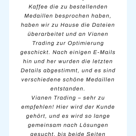
Turnier versorgen. Sie haben
Zeitplans hat Vianen Trading
Kaffee die zu bestellenden
Buttons.
unsere Erwartungen übertroffen,
hochwertige Qualität zu einem
Medaillen besprochen haben,
und wir haben bereits eine neue
haben wir zu Hause die Dateien
sehr attraktiven Preis geliefert.
Mary
überarbeitet und an Vianen
Bestellung für das nächste
Trading zur Optimierung
Turnier aufgegeben.
Jasper
Hervorragende Verarbeitung, gute
geschickt. Nach einigen E-Mails
Zusammenarbeit, gut erreichbar
hin und her wurden die letzten
Details abgestimmt, und es sind
per E-Mail, und auch die
Abholung verlief reibungslos. Mit
verschiedene schöne Medaillen
Vianen Trading haben wir unseren
entstanden.
festen Medaillenlieferanten
Vianen Trading – sehr zu
empfehlen! Hier wird der Kunde
gefunden.
gehört, und es wird so lange
gemeinsam nach Lösungen
Gea
gesucht, bis beide Seiten