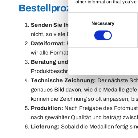
other information that you’ve
Bestellprozess für Medail
Consent
Necessary
Selection
Senden Sie Ihr Logo oder Design:
Sende
nicht, so viele Details wie möglich anzug
Dateiformat:
Für ein Angebot können wir m
wir alle Formate akzeptieren, bevorzugen 
Beratung und Angebot:
Nach Erhalt Ihrer
Produktbeschreibung, den Preis pro Stück, 
Technische Zeichnung:
Der nächste Schr
genaues Bild davon, wie die Medaille gefer
können die Zeichnung so oft anpassen, bis
Produktion:
Nach Freigabe des Fotomusters
nach gewählter Qualität und beträgt zwis
Lieferung:
Sobald die Medaillen fertig si