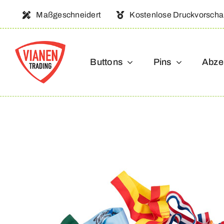
Ga
Maßgeschneidert
Kostenlose Druckvorsch
naar
inhoud
Buttons
Pins
Abze