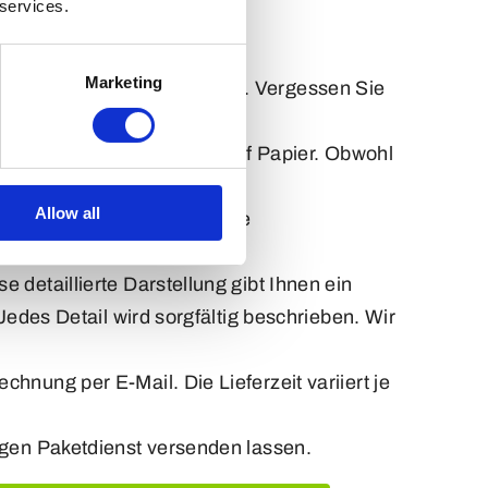
 services.
Marketing
er über das Anfrageformular. Vergessen Sie
em Foto oder einer Skizze auf Papier. Obwohl
en.
Allow all
er E-Mail. Diese enthält eine
e detaillierte Darstellung gibt Ihnen ein
Jedes Detail wird sorgfältig beschrieben. Wir
hnung per E-Mail. Die Lieferzeit variiert je
igen Paketdienst versenden lassen.