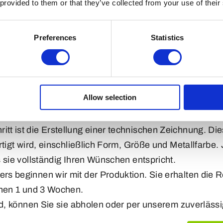
 provided to them or that they’ve collected from your use of their
len
Preferences
Statistics
n Sie uns Ihr Logo oder Design einfach per E-Mail od
eben, z. B. Mengen, gewünschtes Format und Lieferzeit.
it jeder Datei arbeiten, die Sie haben – sogar mit ein
wir hochauflösende JPEGs oder Illustrator-Vektordatei
Allow selection
 Anfrage senden wir Ihnen eine detaillierte Beratung p
die Lieferzeit und weitere relevante Details.
itt ist die Erstellung einer technischen Zeichnung. Dies
tigt wird, einschließlich Form, Größe und Metallfarbe. 
 sie vollständig Ihren Wünschen entspricht.
 beginnen wir mit der Produktion. Sie erhalten die Rec
chen 1 und 3 Wochen.
nd, können Sie sie abholen oder per unserem zuverläss