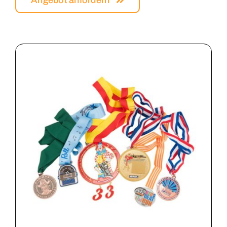
Patches
Pins
Sleutelhangers
Speldjes