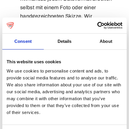
selbst mit einem Foto oder einer
handgezeichneten Skizze. Wir
bevorzugen jedoch eine hochauflösende
JPEG-Datei oder eine Illustrator-
Consent
Details
About
Vektordatei.
Beratung und Angebot:
Nach Erhalt
Ihrer Anfrage senden wir Ihnen per E-Mail
This website uses cookies
eine detaillierte Beratung. Diese enthält
We use cookies to personalise content and ads, to
eine Produktbeschreibung, den Preis pro
provide social media features and to analyse our traffic.
We also share information about your use of our site with
Stück, die Lieferzeit und weitere relevante
our social media, advertising and analytics partners who
Details.
may combine it with other information that you’ve
Technische Zeichnung:
Im nächsten
provided to them or that they’ve collected from your use
Schritt erstellen wir eine detaillierte
of their services.
technische Zeichnung. Diese zeigt genau,
wie die Medaille gefertigt wird –