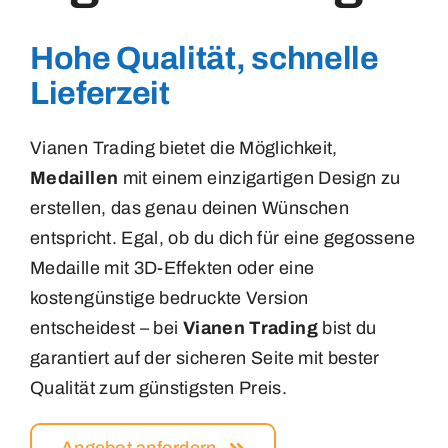
Buttons
Medaillen
Hohe Qualität, schnelle
Carnaval
Lieferzeit
Magnete
Vianen Trading bietet die Möglichkeit,
Emblemen
Kontakt
Medaillen
mit einem einzigartigen Design zu
erstellen, das genau deinen Wünschen
Insignes
entspricht. Egal, ob du dich für eine gegossene
Medaille mit 3D-Effekten oder eine
Labels
kostengünstige bedruckte Version
entscheidest – bei
Vianen Trading
bist du
Magneten
garantiert auf der sicheren Seite mit bester
Qualität zum günstigsten Preis.
Medailles
Angebot anfordern