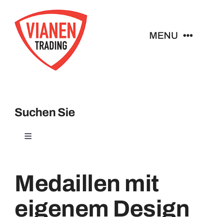
Ga
naar
MENU
inhoud
Home
Buttons
Suchen Sie
Pins
Toggle
Navigation
Badges
Abzeichen
Medaillen mit
Broches
eigenem Design
Schlüsselanhänger