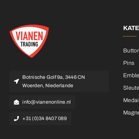
KAT
Butto
Pins
Embl
Botnische Golf 9a, 3446 CN
Woerden, Niederlande
Sleut
Medai
info@vianenonline.nl
Magn
+31 (0)34 8407 089