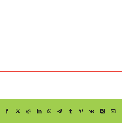
Facebook
X
Reddit
LinkedIn
WhatsApp
Telegram
Tumblr
Pinterest
Vk
Xing
E-
mail