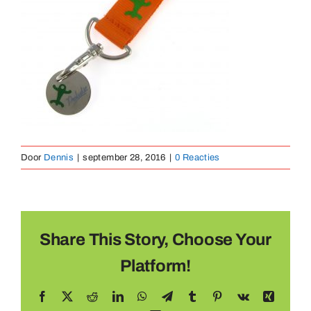
Medaillen
Magnete
Kontakt
Door
Dennis
|
september 28, 2016
|
0 Reacties
Share This Story, Choose Your
Platform!
Facebook
X
Reddit
LinkedIn
WhatsApp
Telegram
Tumblr
Pinterest
Vk
Xing