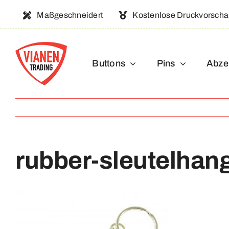
Ga
Maßgeschneidert
Kostenlose Druckvorsch
naar
inhoud
Buttons
Pins
Abze
rubber-sleutelhan