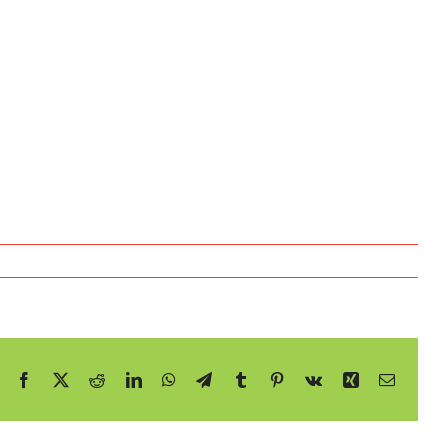
Facebook
X
Reddit
LinkedIn
WhatsApp
Telegram
Tumblr
Pinterest
Vk
Xing
E-
mail