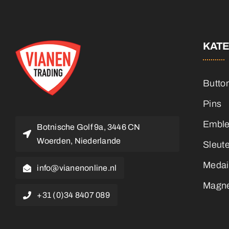
KAT
Butto
Pins
Embl
Botnische Golf 9a, 3446 CN
Woerden, Niederlande
Sleut
Medai
info@vianenonline.nl
Magn
+31 (0)34 8407 089