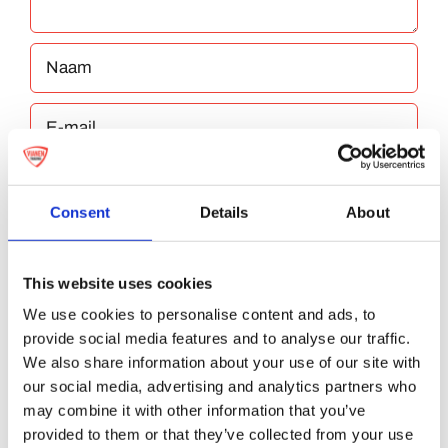
Consent
Details
About
Bewaar mijn naam, e-mailadres en website
This website uses cookies
in deze browser voor de volgende keer dat ik
We use cookies to personalise content and ads, to
reageer.
provide social media features and to analyse our traffic.
We also share information about your use of our site with
our social media, advertising and analytics partners who
may combine it with other information that you’ve
provided to them or that they’ve collected from your use