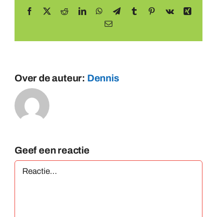
Facebook
X
Reddit
LinkedIn
WhatsApp
Telegram
Tumblr
Pinterest
Vk
Xing
E-
mail
Over de auteur:
Dennis
Geef een reactie
Reactie