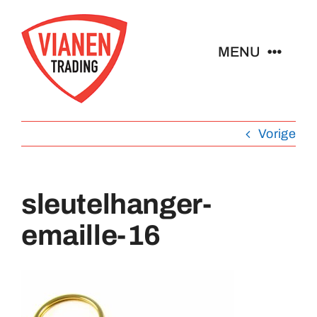
Ga
naar
MENU
inhoud
Home
Vorige
Buttons
sleutelhanger-
Pins
emaille-16
Abzeichen
Schlüsselanhänger