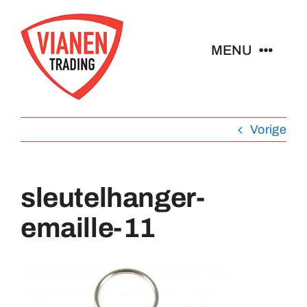
Ga
naar
MENU
inhoud
Home
Vorige
Buttons
sleutelhanger-
Pins
emaille-11
Abzeichen
Schlüsselanhänger