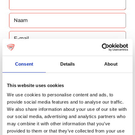
Consent
Details
About
Bewaar mijn naam, e-mailadres en website
This website uses cookies
in deze browser voor de volgende keer dat ik
We use cookies to personalise content and ads, to
reageer.
provide social media features and to analyse our traffic.
We also share information about your use of our site with
our social media, advertising and analytics partners who
may combine it with other information that you’ve
provided to them or that they’ve collected from your use