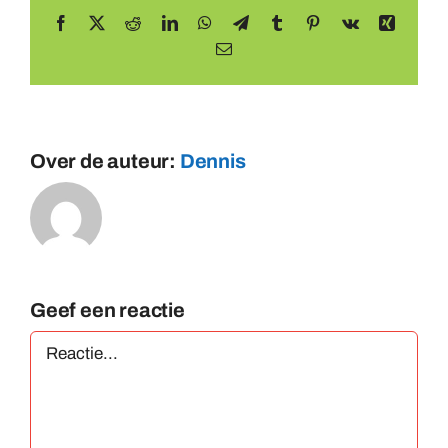
Facebook
X
Reddit
LinkedIn
WhatsApp
Telegram
Tumblr
Pinterest
Vk
Xing
E-
mail
Over de auteur:
Dennis
Geef een reactie
Reactie