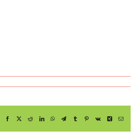
Facebook
X
Reddit
LinkedIn
WhatsApp
Telegram
Tumblr
Pinterest
Vk
Xing
E-
mail