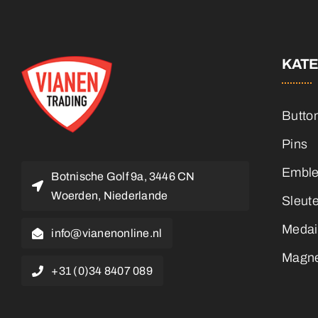
KAT
Butto
Pins
Embl
Botnische Golf 9a, 3446 CN
Woerden, Niederlande
Sleut
Medai
info@vianenonline.nl
Magn
+31 (0)34 8407 089