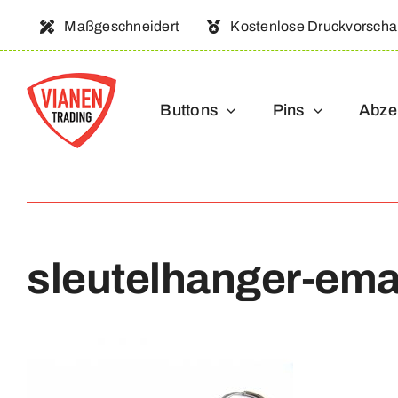
Ga
Maßgeschneidert
Kostenlose Druckvorsch
naar
inhoud
Buttons
Pins
Abze
sleutelhanger-emai