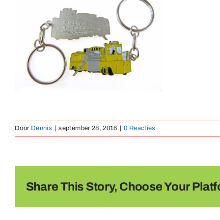
Door
Dennis
|
september 28, 2016
|
0 Reacties
Share This Story, Choose Your Platf