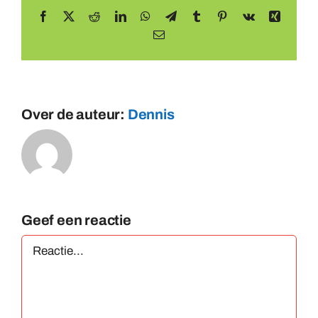
Facebook
X
Reddit
LinkedIn
WhatsApp
Telegram
Tumblr
Pinterest
Vk
Xing
E-
mail
Over de auteur:
Dennis
Geef een reactie
Reactie