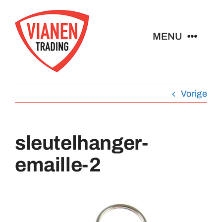
Ga
naar
MENU
inhoud
Home
Vorige
Buttons
sleutelhanger-
Pins
emaille-2
Abzeichen
Schlüsselanhänger