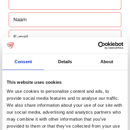
Consent
Details
About
Bewaar mijn naam, e-mailadres en website
This website uses cookies
in deze browser voor de volgende keer dat ik
We use cookies to personalise content and ads, to
reageer.
provide social media features and to analyse our traffic.
We also share information about your use of our site with
our social media, advertising and analytics partners who
may combine it with other information that you’ve
provided to them or that they’ve collected from your use