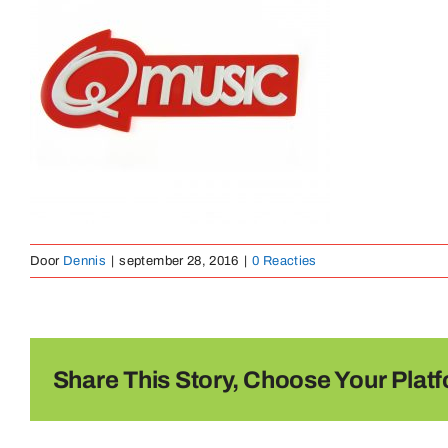
Door
Dennis
|
september 28, 2016
|
0 Reacties
Share This Story, Choose Your Platf