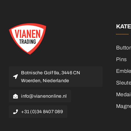
KAT
Butto
Pins
Embl
Botnische Golf 9a, 3446 CN
Woerden, Niederlande
Sleut
Medai
info@vianenonline.nl
Magn
+31 (0)34 8407 089