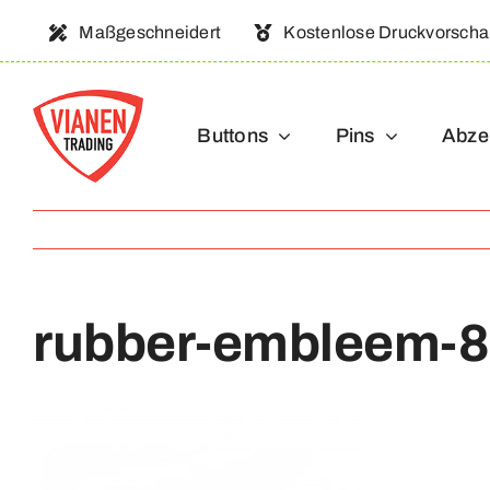
Ga
Maßgeschneidert
Kostenlose Druckvorsch
naar
inhoud
Buttons
Pins
Abze
rubber-embleem-8