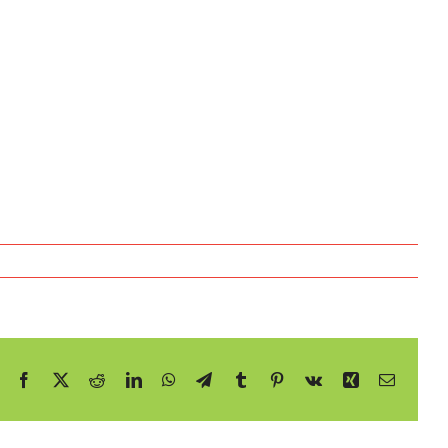
Facebook
X
Reddit
LinkedIn
WhatsApp
Telegram
Tumblr
Pinterest
Vk
Xing
E-
mail