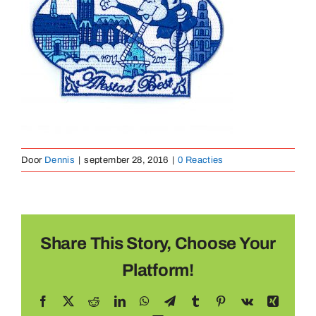
Medaillen
Magnete
Kontakt
Door
Dennis
|
september 28, 2016
|
0 Reacties
Share This Story, Choose Your
Platform!
Facebook
X
Reddit
LinkedIn
WhatsApp
Telegram
Tumblr
Pinterest
Vk
Xing