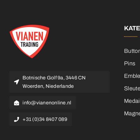
KAT
Butto
Pins
Embl
Botnische Golf 9a, 3446 CN
Woerden, Niederlande
Sleut
Medai
info@vianenonline.nl
Magn
+31 (0)34 8407 089