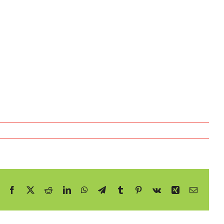
Facebook
X
Reddit
LinkedIn
WhatsApp
Telegram
Tumblr
Pinterest
Vk
Xing
E-
mail