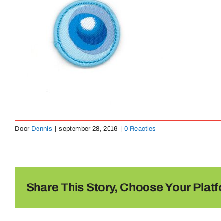
Door
Dennis
|
september 28, 2016
|
0 Reacties
Share This Story, Choose Your Platf