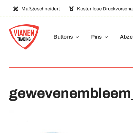
Ga
Maßgeschneidert
Kostenlose Druckvorsch
naar
inhoud
Buttons
Pins
Abze
gewevenembleem