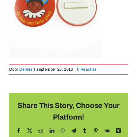
Medaillen
Magnete
Kontakt
Door
Dennis
|
september 28, 2016
|
0 Reacties
Share This Story, Choose Your
Platform!
Facebook
X
Reddit
LinkedIn
WhatsApp
Telegram
Tumblr
Pinterest
Vk
Xing