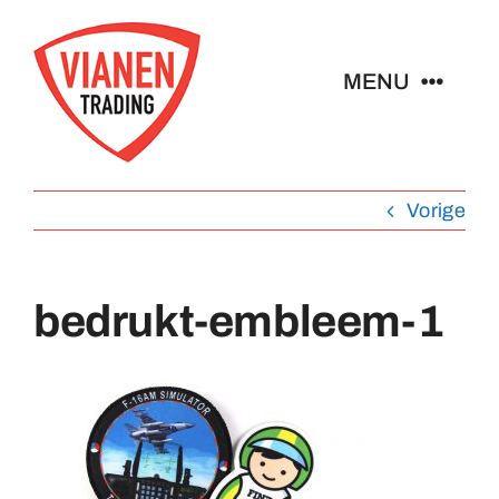
Ga
naar
MENU
inhoud
Home
Vorige
Buttons
bedrukt-embleem-1
Pins
Abzeichen
Schlüsselanhänger