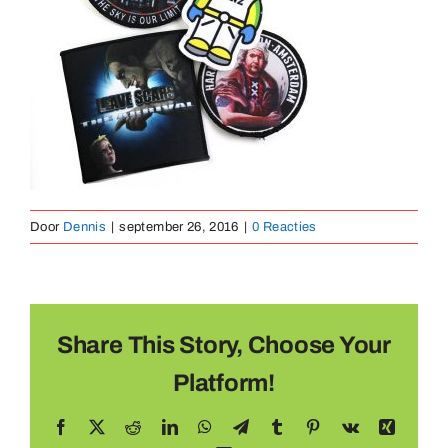
Medaillen
Magnete
Kontakt
Door
Dennis
|
september 26, 2016
|
0 Reacties
Share This Story, Choose Your
Platform!
Facebook
X
Reddit
LinkedIn
WhatsApp
Telegram
Tumblr
Pinterest
Vk
Xing