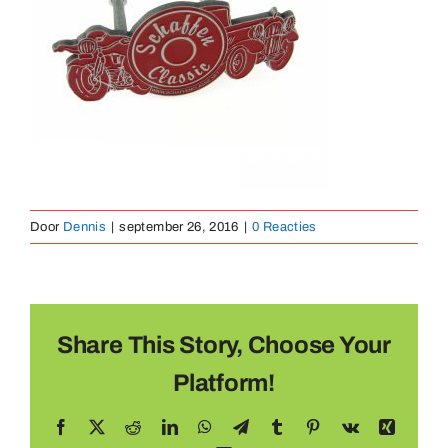
Medaillen
Magnete
Kontakt
Door
Dennis
|
september 26, 2016
|
0 Reacties
Share This Story, Choose Your
Platform!
Facebook
X
Reddit
LinkedIn
WhatsApp
Telegram
Tumblr
Pinterest
Vk
Xing