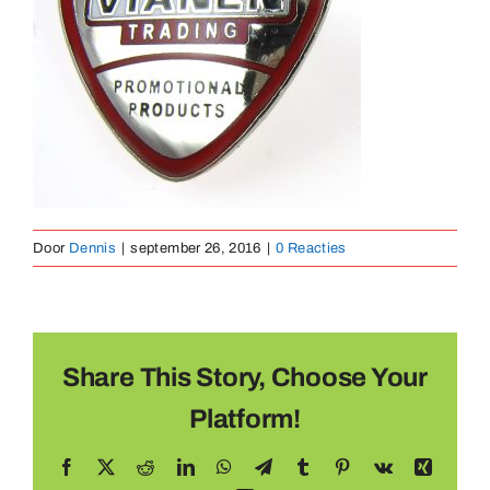
Medaillen
Magnete
Kontakt
Door
Dennis
|
september 26, 2016
|
0 Reacties
Share This Story, Choose Your
Platform!
Facebook
X
Reddit
LinkedIn
WhatsApp
Telegram
Tumblr
Pinterest
Vk
Xing