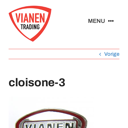
Ga
naar
MENU
inhoud
Home
Vorige
Buttons
cloisone-3
Pins
Abzeichen
Schlüsselanhänger