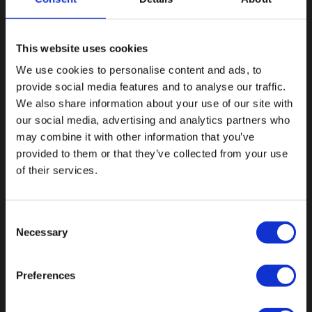
This website uses cookies
We use cookies to personalise content and ads, to
provide social media features and to analyse our traffic.
We also share information about your use of our site with
our social media, advertising and analytics partners who
may combine it with other information that you’ve
provided to them or that they’ve collected from your use
Botnische Golf 9a, 3446 CN Woerden,
of their services.
Niederlande
info@vianenonline.nl
Consent
Necessary
Selection
+31 (0)34 8407 089
Preferences
KATEGORIEN