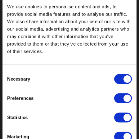
We use cookies to personalise content and ads, to
provide social media features and to analyse our traffic.
Botnische Golf 9a, 3446 CN Woerden,
We also share information about your use of our site with
our social media, advertising and analytics partners who
Niederlande
may combine it with other information that you’ve
provided to them or that they’ve collected from your use
info@vianenonline.nl
of their services.
+31 (0)34 8407 089
Consent
Necessary
Selection
KATEGORIEN
Preferences
Buttons
Statistics
Pins
Emblemen
Marketing