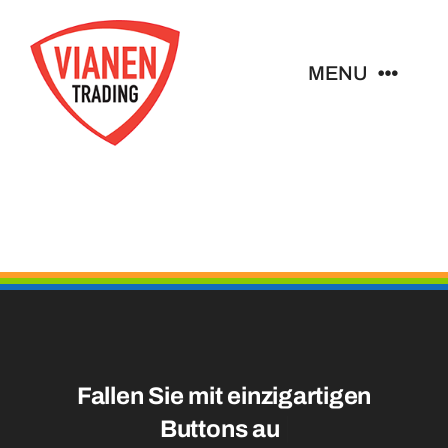
Ga
naar
MENU
inhoud
Home
Buttons
Pins
Abzeichen
Fallen Sie mit einzigartigen
Schlüsselanhänger