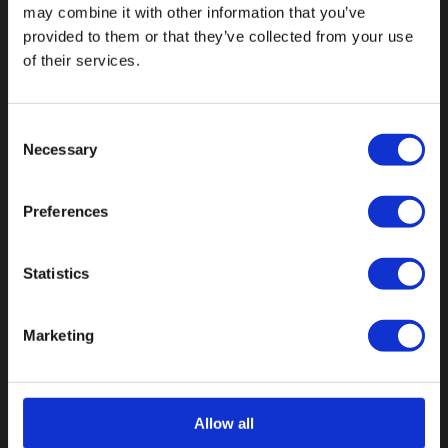
may combine it with other information that you’ve
provided to them or that they’ve collected from your use
of their services.
KATEGORIEN
Consent
Buttons
Necessary
Selection
Pins
Emblemen
Preferences
Sleutelhangers
Statistics
Medailles
Magneten
Marketing
KUNDENSERVICE
Allow all