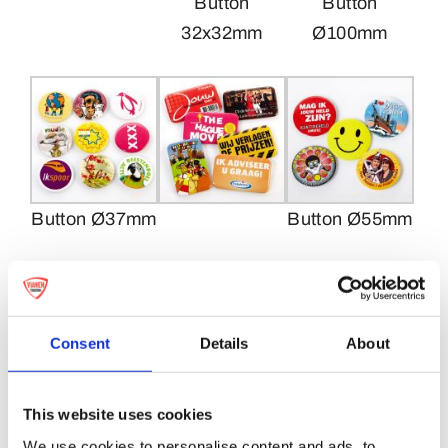
Button
Button
32x32mm
Ø100mm
Button Ø37mm
Button Ø55mm
Consent
Details
About
Button Ø25mm
This website uses cookies
We use cookies to personalise content and ads, to