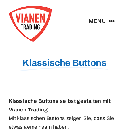
Ga
naar
MENU
inhoud
Home
Klassische Buttons
Buttons
Pins
Abzeichen
Klassische Buttons selbst gestalten mit
Vianen Trading
Mit klassischen Buttons zeigen Sie, dass Sie
Schlüsselanhänger
etwas gemeinsam haben.