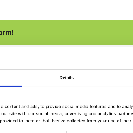
Liefern
Sie
auch
in
andere
orm!
Länder?
Details
e content and ads, to provide social media features and to analy
 our site with our social media, advertising and analytics partn
 provided to them or that they’ve collected from your use of their