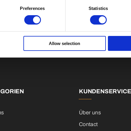
Preferences
Statistics
Allow selection
Fallen Sie mit einzigartigen
EGORIEN
KUNDENSERVIC
ns
Über uns
Contact