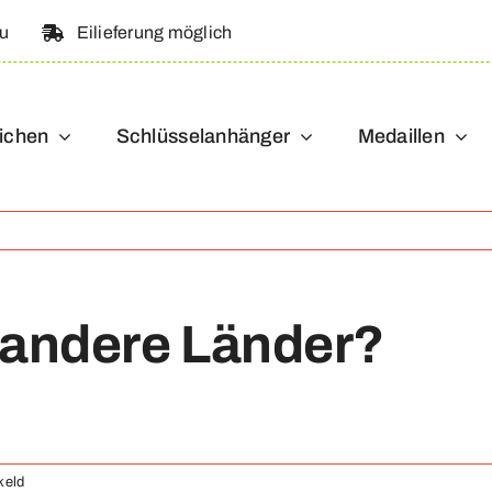
au
Eilieferung möglich
ichen
Schlüsselanhänger
Medaillen
n andere Länder?
voor
keld