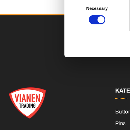
Consent
Necessary
Selection
KAT
Butto
Pins