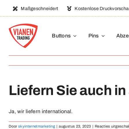
Ga
Maßgeschneidert
Kostenlose Druckvorsch
naar
inhoud
Buttons
Pins
Abze
Liefern Sie auch i
Ja, wir liefern international.
Door
skyinternetmarketing
|
augustus 23, 2023
|
Reacties uitgescha