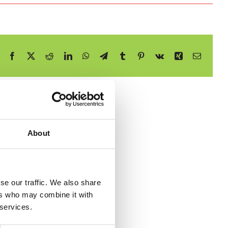
Facebook
X
Reddit
LinkedIn
WhatsApp
Telegram
Tumblr
Pinterest
Vk
Xing
E-
mail
About
se our traffic. We also share
ers who may combine it with
 services.