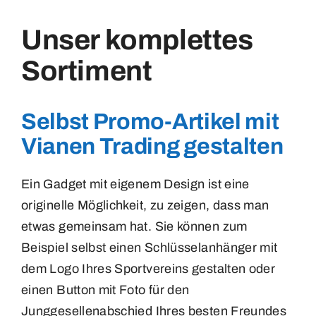
Badges
Medaillen
Unser komplettes
Broches
Sortiment
Magnete
Buttons
Selbst Promo-Artikel mit
Kontakt
Vianen Trading gestalten
Carnaval
Ein Gadget mit eigenem Design ist eine
Emblemen
originelle Möglichkeit, zu zeigen, dass man
etwas gemeinsam hat. Sie können zum
Beispiel selbst einen Schlüsselanhänger mit
Insignes
dem Logo Ihres Sportvereins gestalten oder
einen Button mit Foto für den
Labels
Junggesellenabschied Ihres besten Freundes