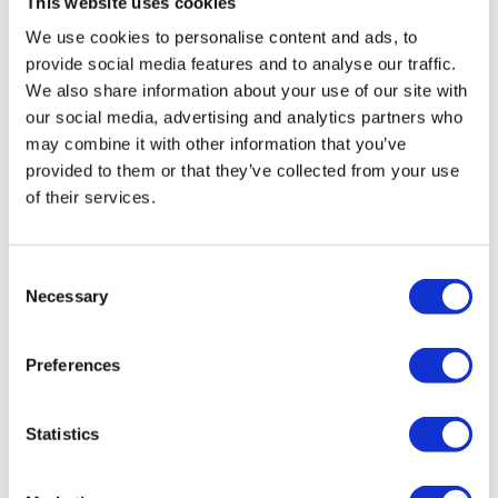
This website uses cookies
werden am Donnerstag verschickt.
We use cookies to personalise content and ads, to
provide social media features and to analyse our traffic.
Qualität, niedrigster Preis, schnelle
We also share information about your use of our site with
Lieferung
our social media, advertising and analytics partners who
may combine it with other information that you’ve
provided to them or that they’ve collected from your use
Vianen Trading ist der Spezialist für
of their services.
Werbeartikel. Durch unser umfangreiches
Wissen über Buttons, Schlüsselanhänger, Pins
Consent
und Embleme liefern wir unsere Artikel
Necessary
Selection
erfolgreich an Privatpersonen, Sportvereine,
Verbände und Unternehmen. Wir zeichnen uns
Preferences
durch höchste Qualität, den niedrigsten Preis
und schnelle Lieferzeiten aus.
Statistics