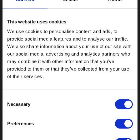
This website uses cookies
We use cookies to personalise content and ads, to
provide social media features and to analyse our traffic.
We also share information about your use of our site with
our social media, advertising and analytics partners who
may combine it with other information that you’ve
provided to them or that they’ve collected from your use
Botnische Golf 9a, 3446 CN Woerden,
of their services.
Niederlande
info@vianenonline.nl
Consent
Necessary
Selection
+31 (0)34 8407 089
Preferences
KATEGORIEN