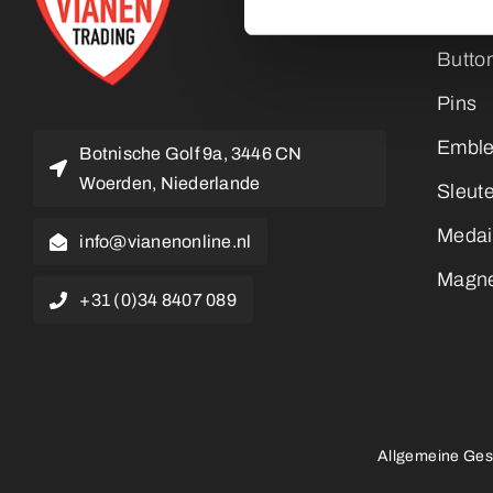
Butto
Pins
Embl
Botnische Golf 9a, 3446 CN
Woerden, Niederlande
Sleut
Medai
info@vianenonline.nl
Magn
+31 (0)34 8407 089
Allgemeine Ges