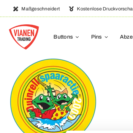
Ga
Maßgeschneidert
Kostenlose Druckvorsch
naar
inhoud
Buttons
Pins
Abze