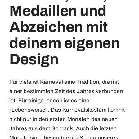
Buttons
Medaillen und
Medaillen
Abzeichen mit
Carnaval
Magnete
deinem eigenen
Emblemen
Kontakt
Design
Insignes
Für viele ist Karneval eine Tradition, die mit
Labels
einer bestimmten Zeit des Jahres verbunden
ist. Für einige jedoch ist es eine
Magneten
„Lebensweise“. Das Karnevalskostüm kommt
nicht nur in den ersten Monaten des neuen
Jahres aus dem Schrank. Auch die letzten
Medailles
Monate sind, besonders im Süden unseres