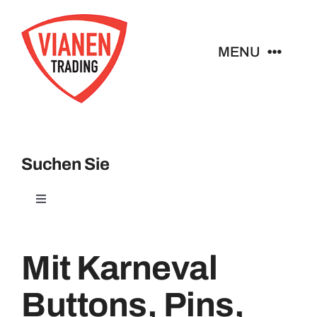
Ga
naar
MENU
inhoud
Home
Buttons
Suchen Sie
Pins
Toggle
Navigation
Badges
Abzeichen
Mit Karneval
Broches
Buttons, Pins,
Schlüsselanhänger