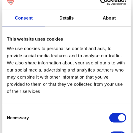
Große Mengen sind kein Problem und zudem
deutlich günstiger. Der Stückpreis bei 500 oder
Consent
Details
About
1000 Stück ist erheblich niedriger als bei 50
Stück. Es gibt keine Obergrenze für die Anzahl
This website uses cookies
der zu bestellenden Buttons.
We use cookies to personalise content and ads, to
provide social media features and to analyse our traffic.
Bestellen Sie
We also share information about your use of our site with
our social media, advertising and analytics partners who
verschiedene Arten von
may combine it with other information that you’ve
Buttons
provided to them or that they’ve collected from your use
of their services.
Vianen Trading bietet das größte Sortiment an
Buttons. Für jedes Event, jede Feier oder
Consent
andere Gelegenheiten haben wir den
Necessary
Selection
passenden Button, um gut aufzufallen. Wir