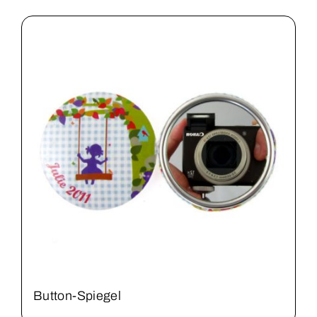
Patches
Pins
Sleutelhangers
Speldjes
Button-Spiegel