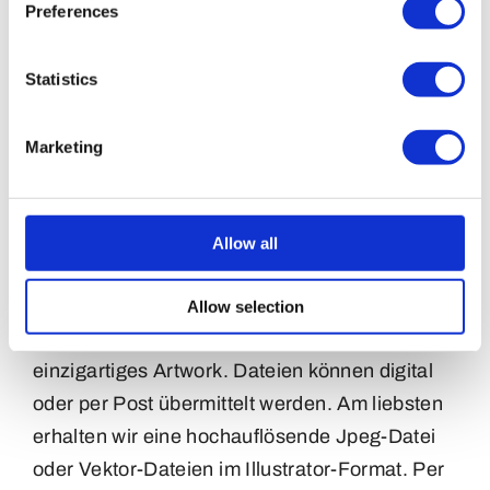
haben verschiedene Größen, Formen,
Preferences
Verschlüsse und Materialien. Es gibt sogar
Buttons mit LED-Lichtern oder Spiegeln.
Statistics
Sehen Sie sich unten die vollständige
Übersicht an und wählen Sie den Button, der
Marketing
am besten zu Ihrer Gelegenheit passt.
Sie liefern Artwork, wir
Allow all
stellen die Buttons her
Allow selection
Bevor wir beginnen, bitten wir um Ihr
einzigartiges Artwork. Dateien können digital
oder per Post übermittelt werden. Am liebsten
erhalten wir eine hochauflösende Jpeg-Datei
oder Vektor-Dateien im Illustrator-Format. Per