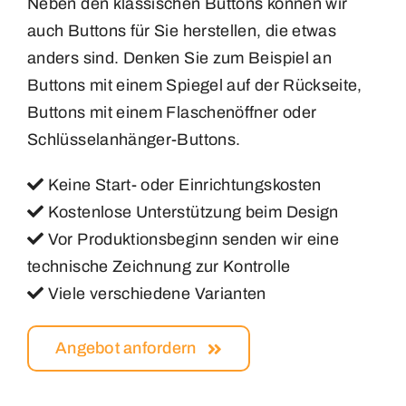
Neben den klassischen Buttons können wir
Buttons
auch Buttons für Sie herstellen, die etwas
Medaillen
anders sind. Denken Sie zum Beispiel an
Carnaval
Buttons mit einem Spiegel auf der Rückseite,
Magnete
Buttons mit einem Flaschenöffner oder
Emblemen
Schlüsselanhänger-Buttons.
Kontakt
Keine Start- oder Einrichtungskosten
Insignes
Kostenlose Unterstützung beim Design
Vor Produktionsbeginn senden wir eine
Labels
technische Zeichnung zur Kontrolle
Viele verschiedene Varianten
Magneten
Angebot anfordern
Medailles