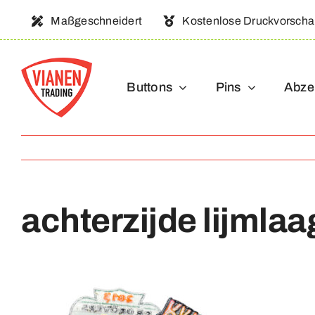
Ga
Maßgeschneidert
Kostenlose Druckvorsch
naar
inhoud
Buttons
Pins
Abze
achterzijde lijmlaa