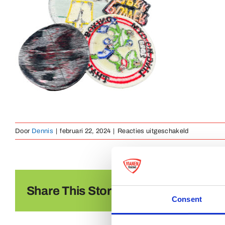
voor
Door
Dennis
|
februari 22, 2024
|
Reacties uitgeschakeld
achterzijde
lijmlaag
Share This Story, Choose Your Platf
Consent