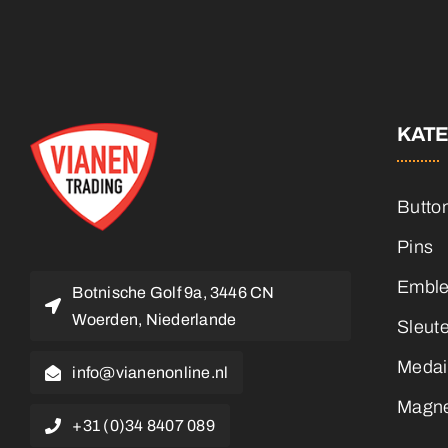
KAT
Butto
Pins
Embl
Botnische Golf 9a, 3446 CN
Woerden, Niederlande
Sleut
Medai
info@vianenonline.nl
Magn
+31 (0)34 8407 089