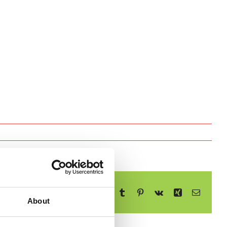
Facebook
X
Reddit
LinkedIn
WhatsApp
Telegram
Tumblr
Pinterest
Vk
Xing
E-
mail
About