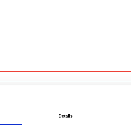
ting
orm!
Details