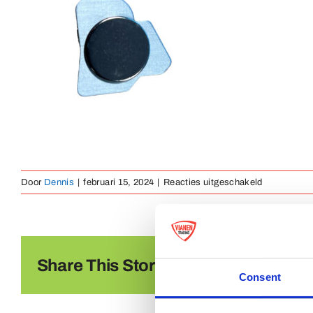
voor
Door
Dennis
|
februari 15, 2024
|
Reacties uitgeschakeld
magneetslui
Share This Story, Choose Your Platf
Consent