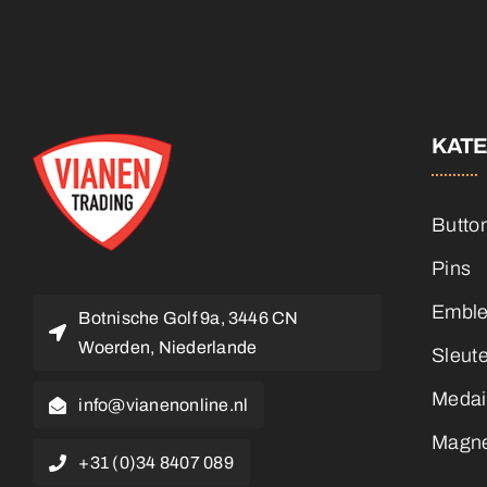
KAT
Butto
Pins
Embl
Botnische Golf 9a, 3446 CN
Woerden, Niederlande
Sleut
Medai
info@vianenonline.nl
Magn
+31 (0)34 8407 089