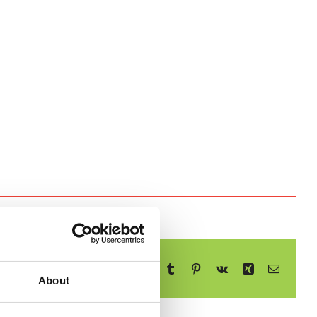
Facebook
X
Reddit
LinkedIn
WhatsApp
Telegram
Tumblr
Pinterest
Vk
Xing
E-
mail
About