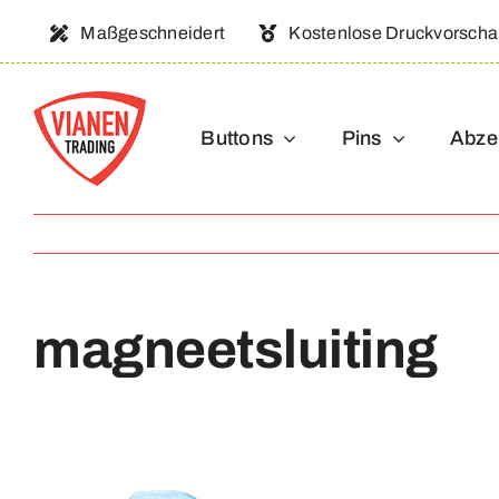
Ga
Maßgeschneidert
Kostenlose Druckvorsch
naar
inhoud
Buttons
Pins
Abze
magneetsluiting