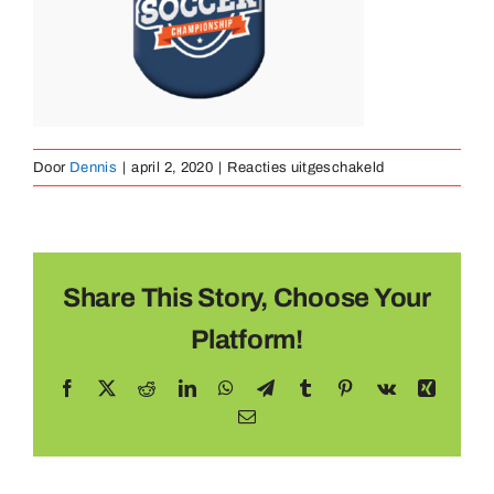
Medaillen
Magnete
voor
Door
Dennis
|
april 2, 2020
|
Reacties uitgeschakeld
Kontakt
schild
Share This Story, Choose Your
Platform!
Facebook
X
Reddit
LinkedIn
WhatsApp
Telegram
Tumblr
Pinterest
Vk
Xing
E-
mail