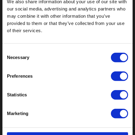
We also share information about your use of our site with
Fallen Sie mit einzigartigen
our social media, advertising and analytics partners who
may combine it with other information that you’ve
provided to them or that they’ve collected from your use
of their services.
Consent
Necessary
Selection
Preferences
Statistics
Marketing
Botnische Golf 9a, 3446 CN Woerden,
Niederlande