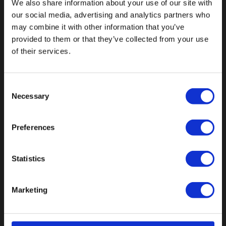
We also share information about your use of our site with
Fallen Sie mit einzigartigen
our social media, advertising and analytics partners who
may combine it with other information that you’ve
provided to them or that they’ve collected from your use
of their services.
Consent
Necessary
Selection
Preferences
Statistics
Marketing
Botnische Golf 9a, 3446 CN Woerden,
Niederlande