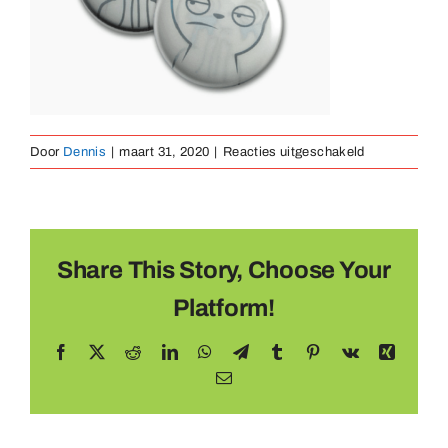
Medaillen
Magnete
voor
Door
Dennis
|
maart 31, 2020
|
Reacties uitgeschakeld
Kontakt
lenticular
Share This Story, Choose Your
Platform!
Facebook
X
Reddit
LinkedIn
WhatsApp
Telegram
Tumblr
Pinterest
Vk
Xing
E-
mail