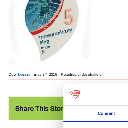
voor
Door
Dennis
|
maart 7, 2019
|
Reacties uitgeschakeld
Medaille
Metaal
(25)
Share This Story, Choose Your Platf
Consent