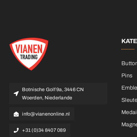
KAT
Butto
Pins
Embl
Botnische Golf 9a, 3446 CN
Woerden, Niederlande
Sleut
Medai
info@vianenonline.nl
Magn
+31 (0)34 8407 089