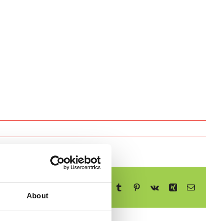
Facebook
X
Reddit
LinkedIn
WhatsApp
Telegram
Tumblr
Pinterest
Vk
Xing
E-
mail
About