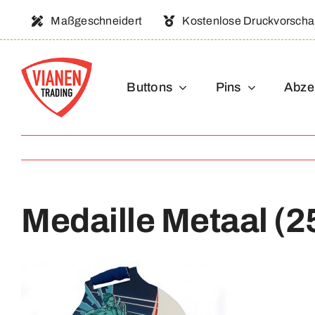
Ga
Maßgeschneidert
Kostenlose Druckvorsch
naar
inhoud
Buttons
Pins
Abze
Medaille Metaal (2