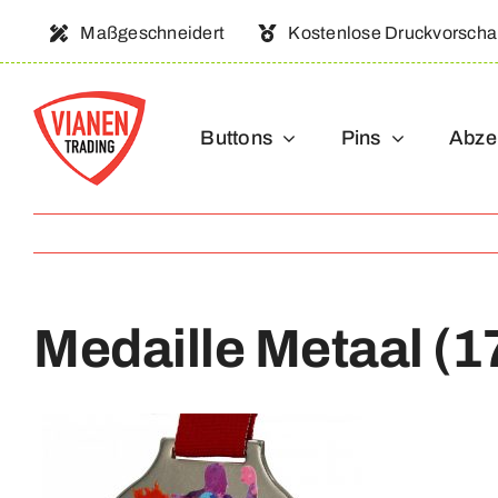
Ga
Maßgeschneidert
Kostenlose Druckvorsch
naar
inhoud
Buttons
Pins
Abze
Medaille Metaal (1