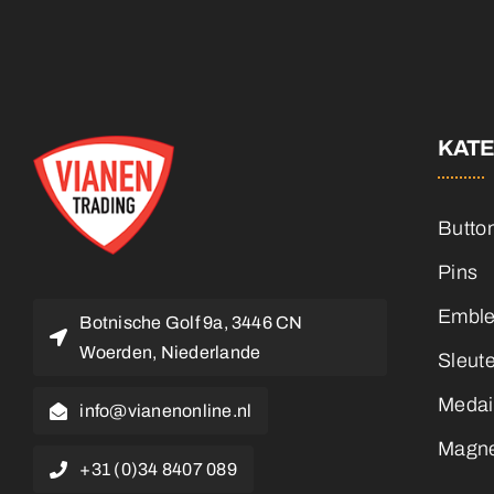
KAT
Butto
Pins
Embl
Botnische Golf 9a, 3446 CN
Woerden, Niederlande
Sleut
Medai
info@vianenonline.nl
Magn
+31 (0)34 8407 089