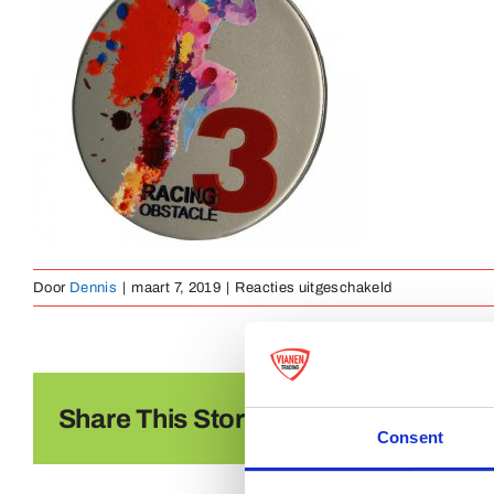
voor
Door
Dennis
|
maart 7, 2019
|
Reacties uitgeschakeld
Medaille
Metaal
(17)
Share This Story, Choose Your Platf
Consent