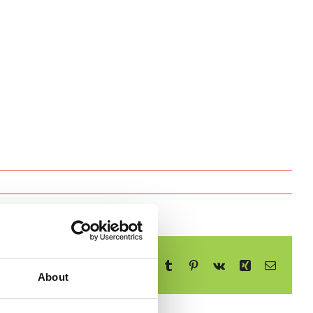
Facebook
X
Reddit
LinkedIn
WhatsApp
Telegram
Tumblr
Pinterest
Vk
Xing
E-
mail
About