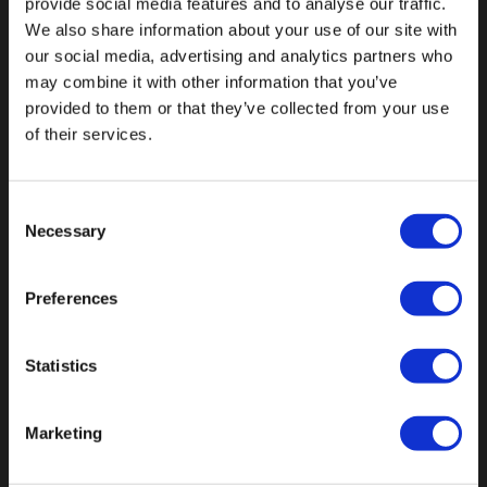
provide social media features and to analyse our traffic.
We also share information about your use of our site with
our social media, advertising and analytics partners who
Fallen Sie mit einzigartigen
may combine it with other information that you’ve
provided to them or that they’ve collected from your use
of their services.
Consent
Necessary
Selection
Preferences
Statistics
Marketing
Botnische Golf 9a, 3446 CN Woerden,