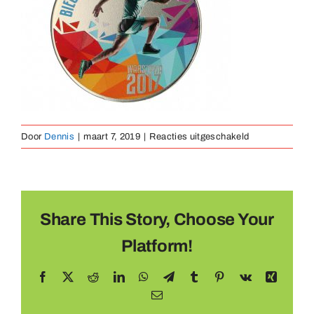
Medaillen
Magnete
Kontakt
voor
Door
Dennis
|
maart 7, 2019
|
Reacties uitgeschakeld
Medaille
Metaal
(12)
Share This Story, Choose Your
Platform!
Facebook
X
Reddit
LinkedIn
WhatsApp
Telegram
Tumblr
Pinterest
Vk
Xing
E-
mail