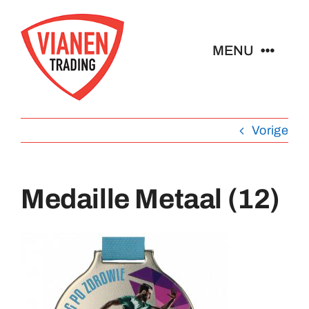
Ga
naar
MENU
inhoud
Home
Vorige
Buttons
Medaille Metaal (12)
Pins
Abzeichen
Schlüsselanhänger