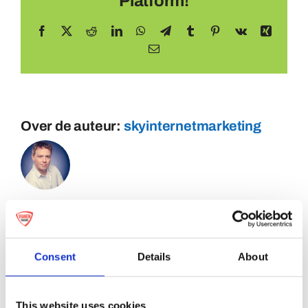
Platform!
Facebook
X
Reddit
LinkedIn
WhatsApp
Telegram
Tumblr
Pinterest
Vk
Xing
E-
mail
Over de auteur:
skyinternetmarketing
Consent
Details
About
This website uses cookies