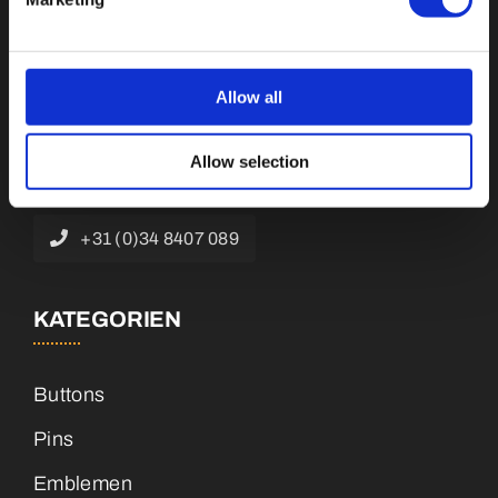
Botnische Golf 9a, 3446 CN Woerden,
Allow all
Niederlande
Allow selection
info@vianenonline.nl
+31 (0)34 8407 089
KATEGORIEN
Buttons
Pins
Emblemen