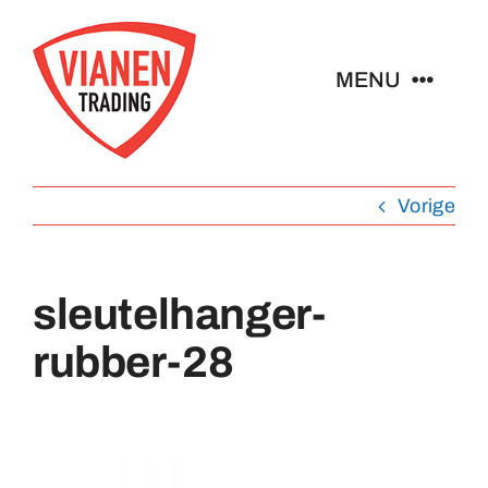
Ga
naar
MENU
inhoud
Home
Vorige
Buttons
sleutelhanger-
Pins
rubber-28
Abzeichen
Schlüsselanhänger