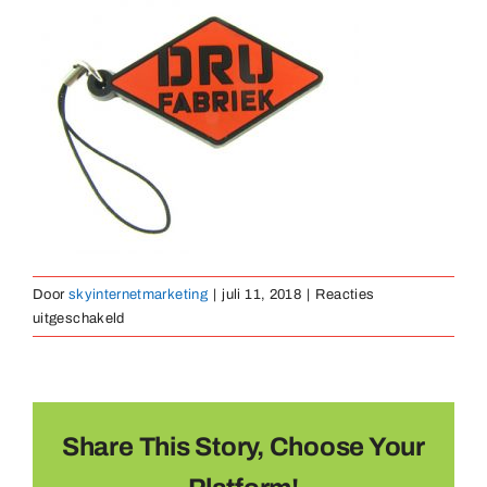
Medaillen
Magnete
Kontakt
Door
skyinternetmarketing
|
juli 11, 2018
|
Reacties
voor
uitgeschakeld
sleutelhanger-
rubber-
28
Share This Story, Choose Your