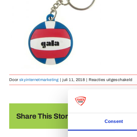
vo
Door
skyinternetmarketing
|
juli 11, 2018
|
Reacties uitgeschakeld
sl
ru
19
Share This Story, Choose Your Platf
Consent