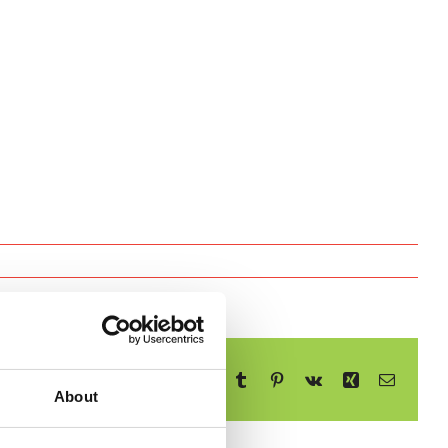
Facebook
X
Reddit
LinkedIn
WhatsApp
Telegram
Tumblr
Pinterest
Vk
Xing
E-
mail
About