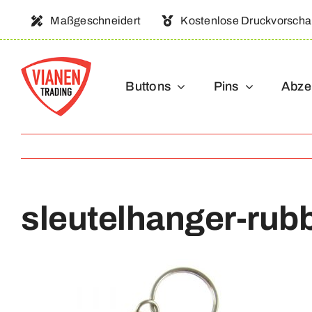
Ga
Maßgeschneidert
Kostenlose Druckvorsch
naar
inhoud
Buttons
Pins
Abze
sleutelhanger-rub