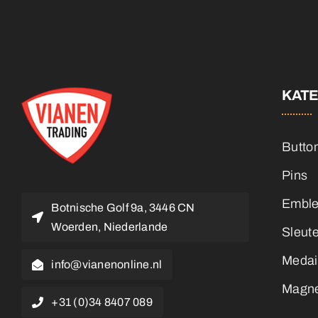
KAT
Butto
Pins
Embl
Botnische Golf 9a, 3446 CN
Woerden, Niederlande
Sleut
Medai
info@vianenonline.nl
Magn
+31 (0)34 8407 089