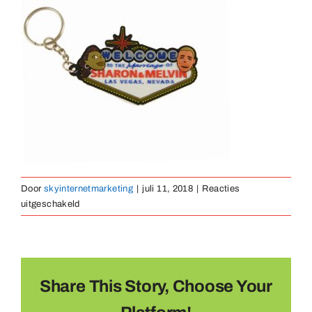
Medaillen
Magnete
Kontakt
Door
skyinternetmarketing
|
juli 11, 2018
|
Reacties
voor
uitgeschakeld
sleutelhanger-
rubber-
17
Share This Story, Choose Your