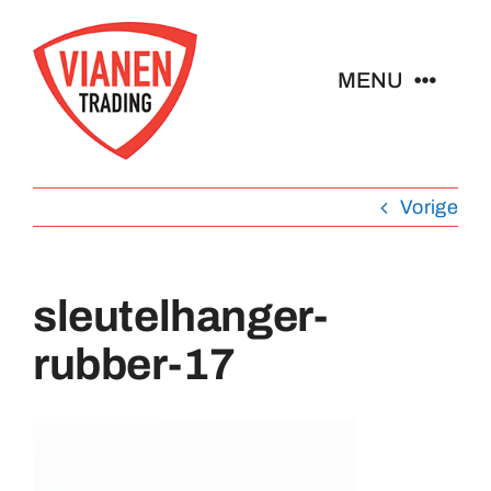
Ga
naar
MENU
inhoud
Home
Vorige
Buttons
sleutelhanger-
Pins
rubber-17
Abzeichen
Schlüsselanhänger