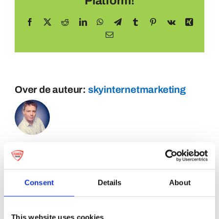
Platform!
Facebook
X
Reddit
LinkedIn
WhatsApp
Telegram
Tumblr
Pinterest
Vk
Xing
E-
mail
Over de auteur:
skyinternetmarketing
Consent
Details
About
This website uses cookies