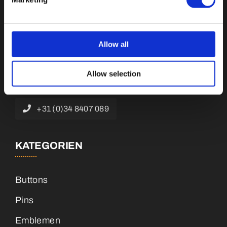
Botnische Golf 9a, 3446 CN Woerden,
Allow all
Niederlande
Allow selection
info@vianenonline.nl
+31 (0)34 8407 089
KATEGORIEN
Buttons
Pins
Emblemen