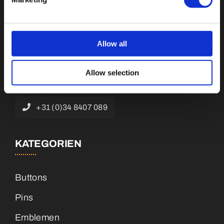
Botnische Golf 9a, 3446 CN Woerden,
Allow all
Niederlande
Allow selection
info@vianenonline.nl
+31 (0)34 8407 089
KATEGORIEN
Buttons
Pins
Emblemen