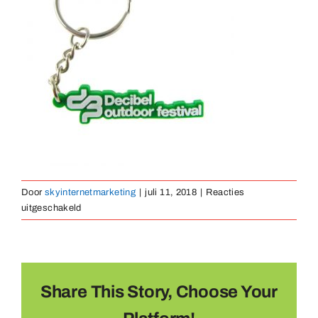
Medaillen
Magnete
Kontakt
Door
skyinternetmarketing
|
juli 11, 2018
|
Reacties
voor
uitgeschakeld
sleutelhanger-
rubber-
07
Share This Story, Choose Your