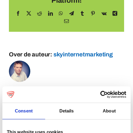
Platform!
Facebook
X
Reddit
LinkedIn
WhatsApp
Telegram
Tumblr
Pinterest
Vk
Xing
E-
mail
Over de auteur:
skyinternetmarketing
Consent
Details
About
This website uses cookies