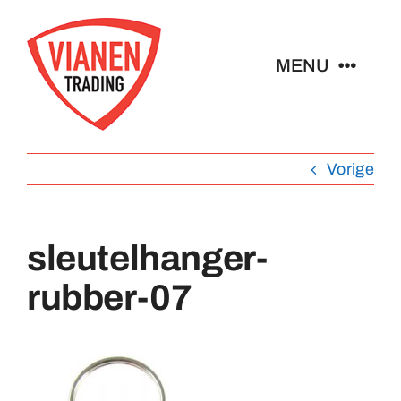
Ga
naar
MENU
inhoud
Home
Vorige
Buttons
sleutelhanger-
Pins
rubber-07
Abzeichen
Schlüsselanhänger