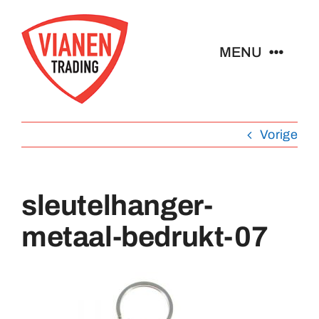
Ga
naar
MENU
inhoud
Home
Vorige
Buttons
sleutelhanger-
Pins
metaal-bedrukt-07
Abzeichen
Schlüsselanhänger