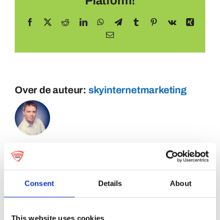
Platform!
Facebook
X
Reddit
LinkedIn
WhatsApp
Telegram
Tumblr
Pinterest
Vk
Xing
E-
mail
Over de auteur:
skyinternetmarketing
Consent
Details
About
This website uses cookies