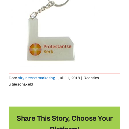
Medaillen
Magnete
Kontakt
Door
skyinternetmarketing
|
juli 11, 2018
|
Reacties
voor
uitgeschakeld
sleutelhanger-
metaal-
bedrukt-
07
Share This Story, Choose Your