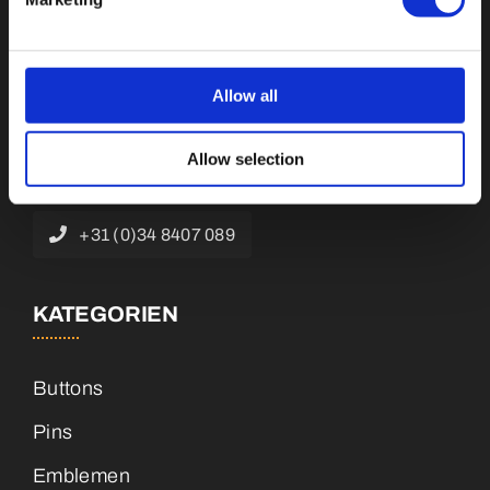
Botnische Golf 9a, 3446 CN Woerden,
Allow all
Niederlande
Allow selection
info@vianenonline.nl
+31 (0)34 8407 089
KATEGORIEN
Buttons
Pins
Emblemen