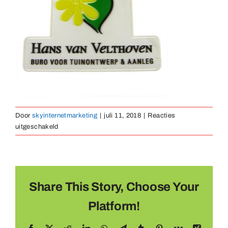
Medaillen
Magnete
Kontakt
Door
skyinternetmarketing
|
juli 11, 2018
|
Reacties
voor
uitgeschakeld
rubber-
embleem-
13
Share This Story, Choose Your
Platform!