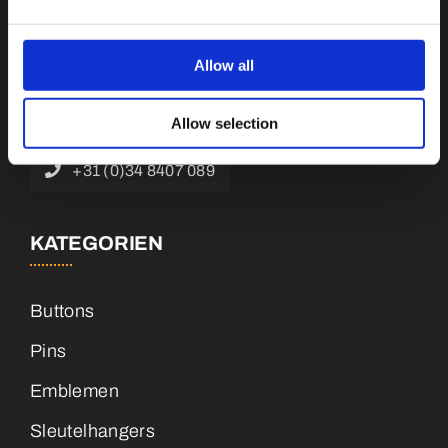
Botnische Golf 9a, 3446 CN Woerden,
Niederlande
Allow all
info@vianenonline.nl
Allow selection
+31 (0)34 8407 089
KATEGORIEN
Buttons
Pins
Emblemen
Sleutelhangers