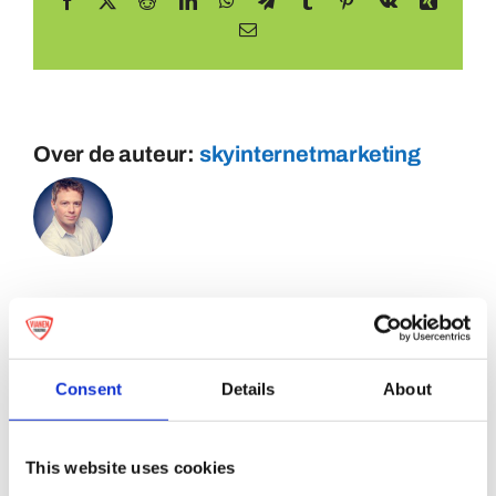
Facebook
X
Reddit
LinkedIn
WhatsApp
Telegram
Tumblr
Pinterest
Vk
Xing
E-
mail
Over de auteur:
skyinternetmarketing
Consent
Details
About
This website uses cookies