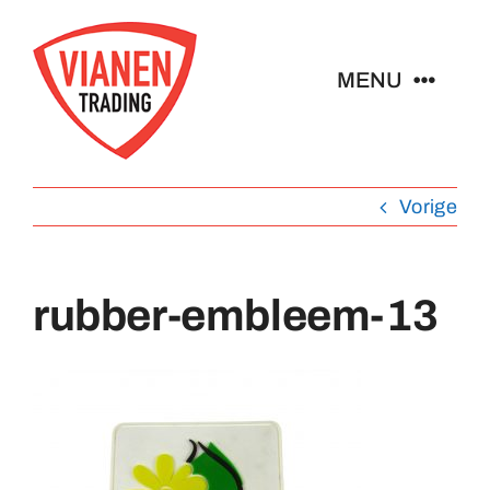
Ga
naar
MENU
inhoud
Home
Vorige
Buttons
rubber-embleem-13
Pins
Abzeichen
Schlüsselanhänger