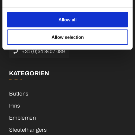
Botnische Golf 9a, 3446 CN Woerden,
Niederlande
Allow all
info@vianenonline.nl
Allow selection
+31 (0)34 8407 089
KATEGORIEN
Buttons
Pins
Emblemen
Sleutelhangers