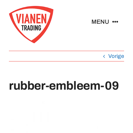
Ga
naar
MENU
inhoud
Home
Vorige
Buttons
rubber-embleem-09
Pins
Abzeichen
Schlüsselanhänger