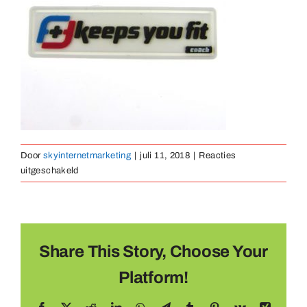
Medaillen
Magnete
Kontakt
Door
skyinternetmarketing
|
juli 11, 2018
|
Reacties
voor
uitgeschakeld
rubber-
embleem-
09
Share This Story, Choose Your
Platform!