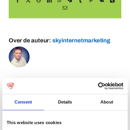
Facebook
X
Reddit
LinkedIn
WhatsApp
Telegram
Tumblr
Pinterest
Vk
Xing
E-
mail
Over de auteur:
skyinternetmarketing
Consent
Details
About
This website uses cookies