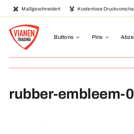
Ga
Maßgeschneidert
Kostenlose Druckvorsch
naar
inhoud
Buttons
Pins
Abze
rubber-embleem-