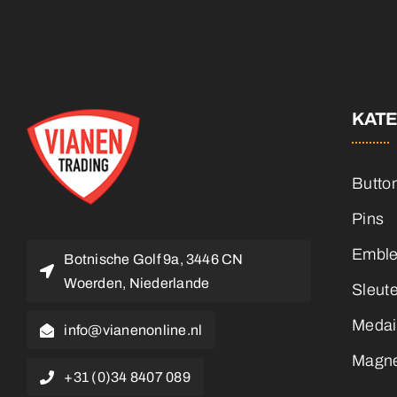
KAT
Butto
Pins
Embl
Botnische Golf 9a, 3446 CN
Woerden, Niederlande
Sleut
Medai
info@vianenonline.nl
Magn
+31 (0)34 8407 089