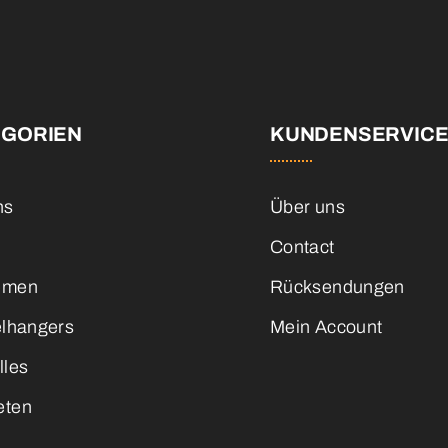
EGORIEN
KUNDENSERVIC
ns
Über uns
Contact
emen
Rücksendungen
elhangers
Mein Account
lles
eten