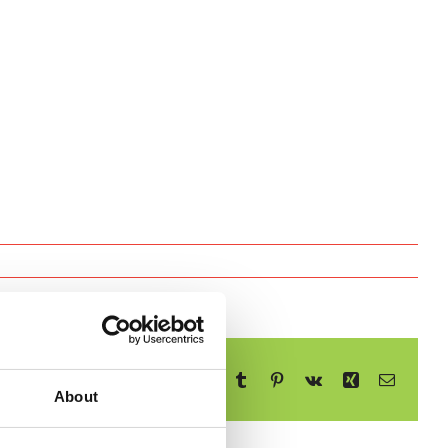
Facebook
X
Reddit
LinkedIn
WhatsApp
Telegram
Tumblr
Pinterest
Vk
Xing
E-
mail
About