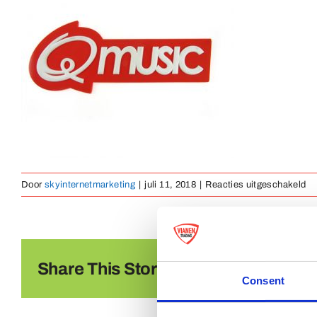
vo
Door
skyinternetmarketing
|
juli 11, 2018
|
Reacties uitgeschakeld
ru
em
02
Share This Story, Choose Your Platf
Consent