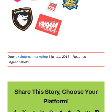
Medaillen
Magnete
Kontakt
Door
skyinternetmarketing
|
juli 11, 2018
|
Reacties
voor
uitgeschakeld
rubber-
embleem-
01
Share This Story, Choose Your
Platform!