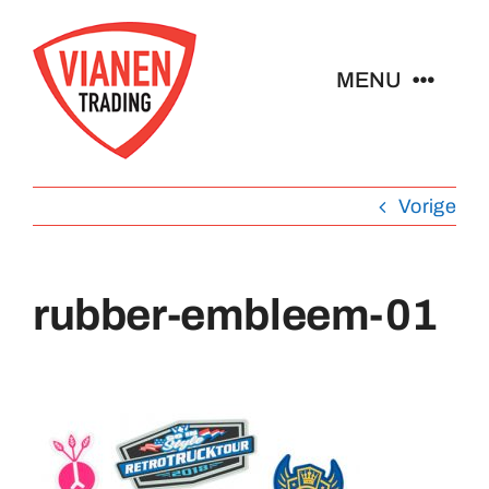
Ga
naar
MENU
inhoud
Home
Vorige
Buttons
rubber-embleem-01
Pins
Abzeichen
Schlüsselanhänger