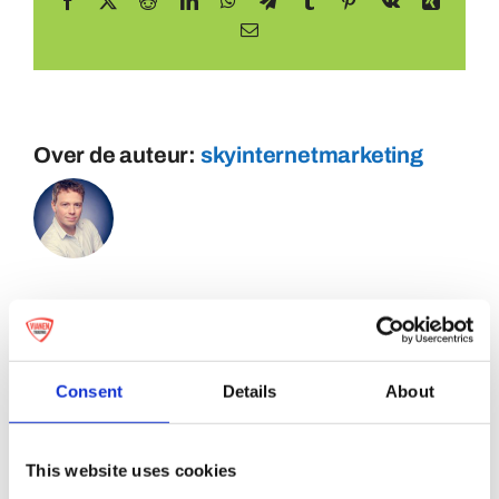
Facebook
X
Reddit
LinkedIn
WhatsApp
Telegram
Tumblr
Pinterest
Vk
Xing
E-
mail
Over de auteur:
skyinternetmarketing
Consent
Details
About
This website uses cookies