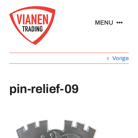
Ga
naar
MENU
inhoud
Home
Vorige
Buttons
pin-relief-09
Pins
Abzeichen
Schlüsselanhänger