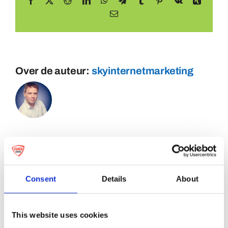
Facebook
X
Reddit
LinkedIn
WhatsApp
Telegram
Tumblr
Pinterest
Vk
Xing
E-
mail
Over de auteur:
skyinternetmarketing
Consent
Details
About
This website uses cookies