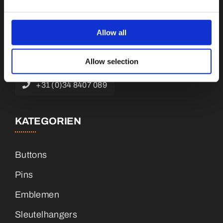
Botnische Golf 9a, 3446 CN Woerden,
Niederlande
Allow all
info@vianenonline.nl
Allow selection
+31 (0)34 8407 089
KATEGORIEN
Buttons
Pins
Emblemen
Sleutelhangers