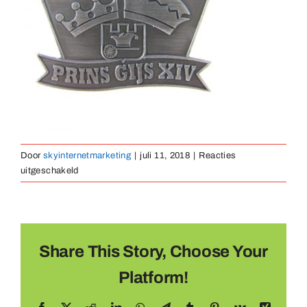
Medaillen
Magnete
Kontakt
Door
skyinternetmarketing
|
juli 11, 2018
|
Reacties
voor
uitgeschakeld
pin-
relief-
09
Share This Story, Choose Your
Platform!