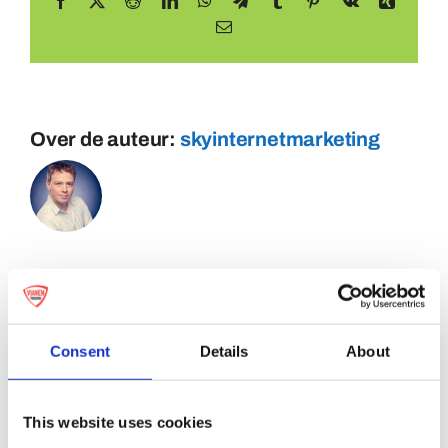
Facebook
X
Reddit
LinkedIn
WhatsApp
Telegram
Tumblr
Pinterest
Vk
Xing
E-
mail
Over de auteur:
skyinternetmarketing
Consent
Details
About
This website uses cookies