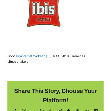
Medaillen
Magnete
Kontakt
Door
skyinternetmarketing
|
juli 11, 2018
|
Reacties
voor
uitgeschakeld
pin-
zacht-
emaille-
11
Share This Story, Choose Your
Platform!