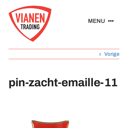
Ga
naar
MENU
inhoud
Home
Vorige
Buttons
pin-zacht-emaille-11
Pins
Abzeichen
Schlüsselanhänger