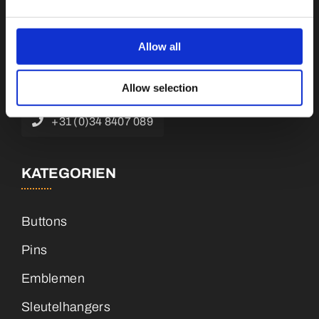
Botnische Golf 9a, 3446 CN Woerden,
Niederlande
Allow all
info@vianenonline.nl
Allow selection
+31 (0)34 8407 089
KATEGORIEN
Buttons
Pins
Emblemen
Sleutelhangers