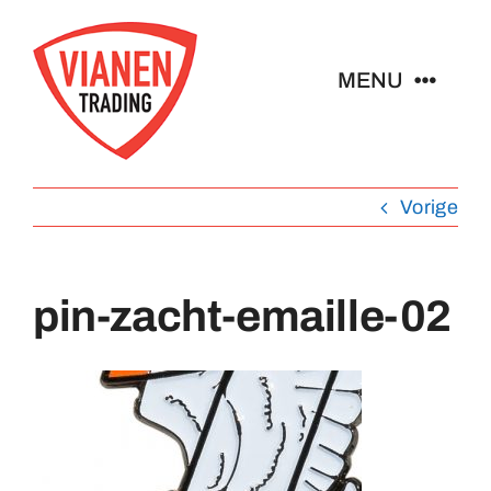
Ga
naar
MENU
inhoud
Home
Vorige
Buttons
pin-zacht-emaille-02
Pins
Abzeichen
Schlüsselanhänger