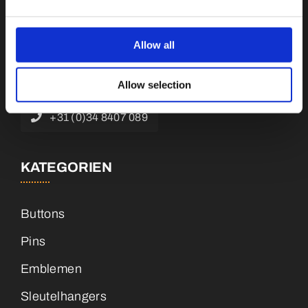
Botnische Golf 9a, 3446 CN Woerden,
Niederlande
Allow all
info@vianenonline.nl
Allow selection
+31 (0)34 8407 089
KATEGORIEN
Buttons
Pins
Emblemen
Sleutelhangers