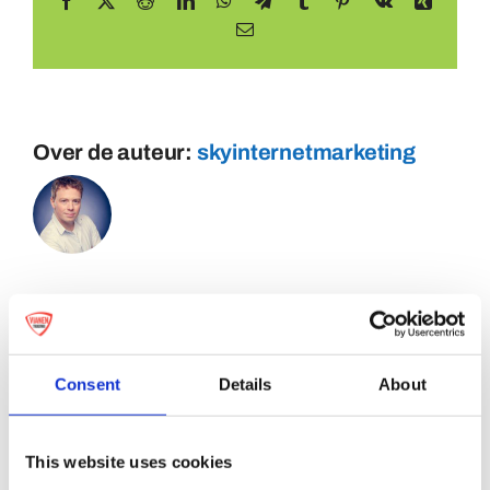
Facebook
X
Reddit
LinkedIn
WhatsApp
Telegram
Tumblr
Pinterest
Vk
Xing
E-
mail
Over de auteur:
skyinternetmarketing
Consent
Details
About
This website uses cookies