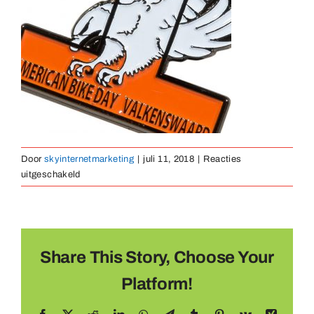
Medaillen
Magnete
Kontakt
Door
skyinternetmarketing
|
juli 11, 2018
|
Reacties
voor
uitgeschakeld
pin-
zacht-
emaille-
02
Share This Story, Choose Your
Platform!